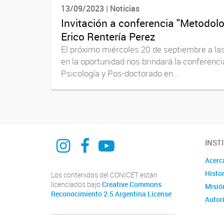
13/09/2023 | Noticias
Invitación a conferencia "Metodolog
Erico Rentería Perez
El próximo miércoles 20 de septiembre a las 
en la oportunidad nos brindará la conferenci
Psicología y Pos-doctorado en...
@curdiur.conicet.unr
CURDIUR CONICET UNR
@CURDIUR
INST
Acerc
Histor
Los contenidos del CONICET están
licenciados bajo
Creative Commons
Misió
Reconocimiento 2.5 Argentina License
Autor