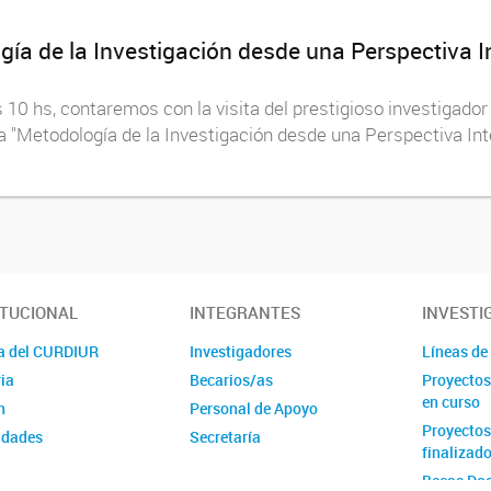
ía de la Investigación desde una Perspectiva Inte
10 hs, contaremos con la visita del prestigioso investigador
a "Metodología de la Investigación desde una Perspectiva Inte
ITUCIONAL
INTEGRANTES
INVESTI
a del CURDIUR
Investigadores
Líneas de
ia
Becarios/as
Proyectos
en curso
n
Personal de Apoyo
Proyectos
idades
Secretaría
finalizad
Becas Doc