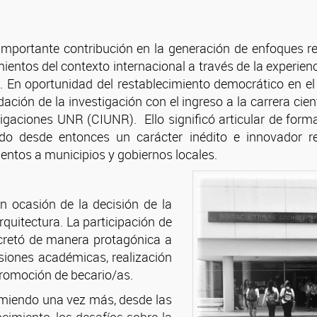
portante contribución en la generación de enfoques reno
mientos del contexto internacional a través de la experi
s.
En oportunidad del restablecimiento democrático en el 
lidación de la investigación con el ingreso a la carrera ci
ciones UNR (CIUNR). Ello significó articular de forma s
ndo d
esde entonces un carácter inédito e innovador re
ntos a municipios y gobiernos locales.
n ocasión de la decisión de la
quitectura. La participación de
cretó de manera protagónica a
misiones académicas, realización
promoción de becario/as.
umiendo una vez más, desde las