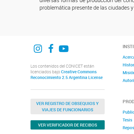
diversas formas de producción del
conoc
problemática presente de las ciudades y el
@curdiur.conicet.unr
CURDIUR CONICET UNR
@CURDIUR
INST
Acerc
Histor
Los contenidos del CONICET están
licenciados bajo
Creative Commons
Misió
Reconocimiento 2.5 Argentina License
Autor
PROD
VER REGISTRO DE OBSEQUIOS Y
VIAJES DE FUNCIONARIOS
Publi
Tesis
VER VERIFICADOR DE RECIBOS
Repos