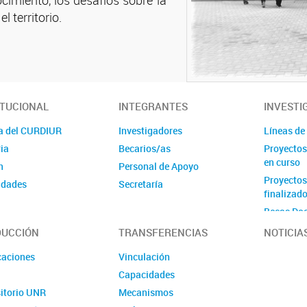
imiento, los desafíos sobre la
 territorio.
ITUCIONAL
INTEGRANTES
INVESTI
a del CURDIUR
Investigadores
Líneas de
ia
Becarios/as
Proyectos
en curso
n
Personal de Apoyo
Proyectos
idades
Secretaría
finalizad
Becas Doc
UCCIÓN
TRANSFERENCIAS
NOTICIA
caciones
Vinculación
Capacidades
itorio UNR
Mecanismos