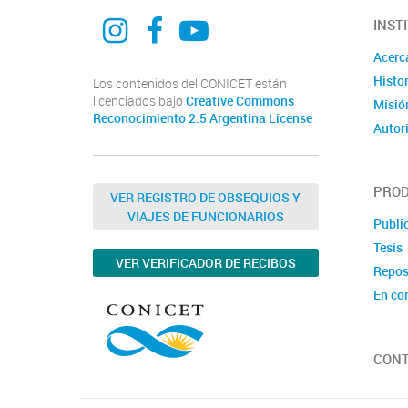
@curdiur.conicet.unr
CURDIUR CONICET UNR
@CURDIUR
INST
Acerc
Histor
Los contenidos del CONICET están
licenciados bajo
Creative Commons
Misió
Reconocimiento 2.5 Argentina License
Autor
PROD
VER REGISTRO DE OBSEQUIOS Y
VIAJES DE FUNCIONARIOS
Publi
Tesis
VER VERIFICADOR DE RECIBOS
Repos
En co
CON