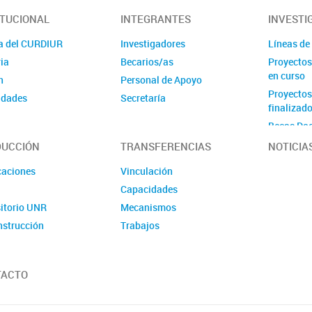
ITUCIONAL
INTEGRANTES
INVESTI
a del CURDIUR
Investigadores
Líneas de
ia
Becarios/as
Proyectos
en curso
n
Personal de Apoyo
Proyectos
idades
Secretaría
finalizad
Becas Doc
UCCIÓN
TRANSFERENCIAS
NOTICIA
caciones
Vinculación
Capacidades
itorio UNR
Mecanismos
nstrucción
Trabajos
TACTO