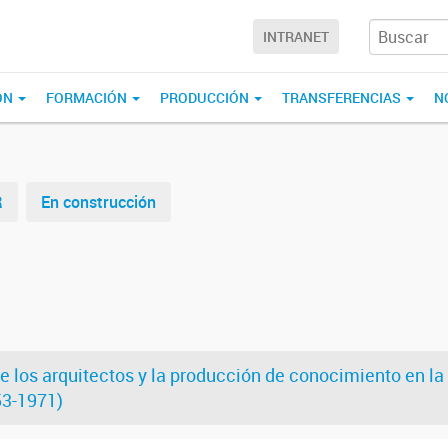
INTRANET
ÓN
FORMACIÓN
PRODUCCIÓN
TRANSFERENCIAS
N
R
En construcción
e los arquitectos y la producción de conocimiento en la
53-1971)