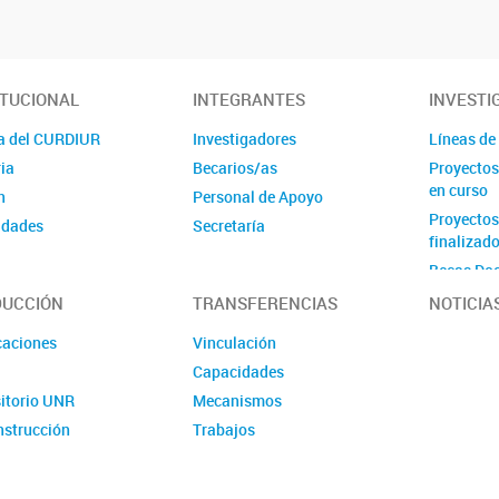
ITUCIONAL
INTEGRANTES
INVESTI
a del CURDIUR
Investigadores
Líneas de
ia
Becarios/as
Proyectos
en curso
n
Personal de Apoyo
Proyectos
idades
Secretaría
finalizad
Becas Doc
UCCIÓN
TRANSFERENCIAS
NOTICIA
caciones
Vinculación
Capacidades
itorio UNR
Mecanismos
nstrucción
Trabajos