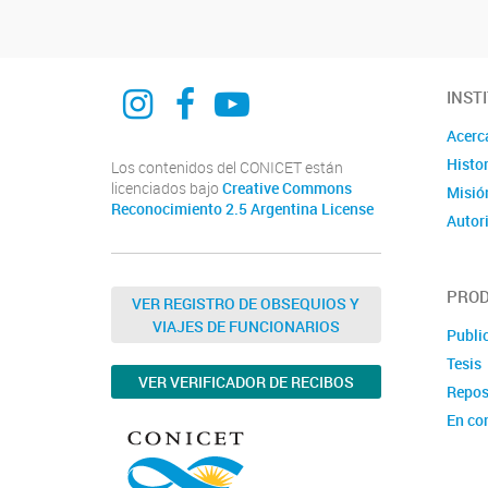
@curdiur.conicet.unr
CURDIUR CONICET UNR
@CURDIUR
INST
Acerc
Histor
Los contenidos del CONICET están
licenciados bajo
Creative Commons
Misió
Reconocimiento 2.5 Argentina License
Autor
PROD
VER REGISTRO DE OBSEQUIOS Y
VIAJES DE FUNCIONARIOS
Publi
Tesis
VER VERIFICADOR DE RECIBOS
Repos
En co