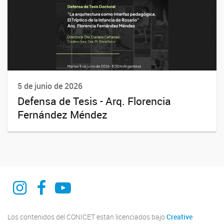
5 de junio de 2026
Defensa de Tesis - Arq. Florencia
Fernández Méndez
@curdiur.conicet.unr
CURDIUR CONICET UNR
@CURDIUR
Los contenidos del CONICET están licenciados bajo
Creative