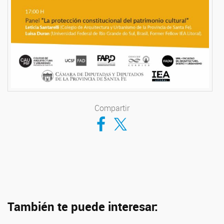
Compartir
Compartir en Facebook
Compartir en Twitter
También te puede interesar: